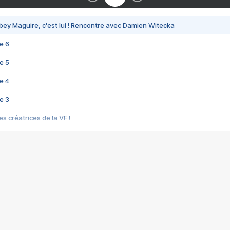
bey Maguire, c'est lui ! Rencontre avec Damien Witecka
e 6
e 5
e 4
e 3
s créatrices de la VF !
e 2
e 1
e Mektoub My Love arrive enfin ! Rencontre avec Shaïn Boumedine et Sal
i : après Toni en famille
elle réalise le bouleversant Dites lui que je l'aime
ais ! Rencontre autour de Vie privée de Rebecca Zlotowski